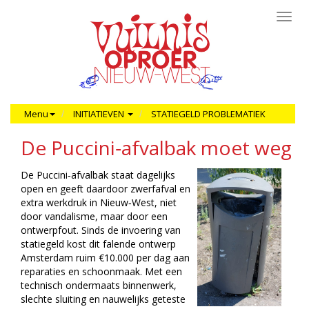
Toggl
navig
Menu
INITIATIEVEN
STATIEGELD PROBLEMATIEK
De Puccini‑afvalbak moet weg
De Puccini‑afvalbak staat dagelijks
open en geeft daardoor zwerfafval en
extra werkdruk in Nieuw‑West, niet
door vandalisme, maar door een
ontwerpfout. Sinds de invoering van
statiegeld kost dit falende ontwerp
Amsterdam ruim €10.000 per dag aan
reparaties en schoonmaak. Met een
technisch ondermaats binnenwerk,
slechte sluiting en nauwelijks geteste