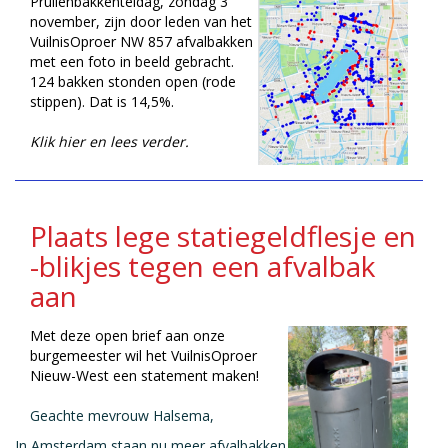
Prullenbakkenteldag, zondag 3
november, zijn door leden van het
VuilnisOproer NW 857 afvalbakken
met een foto in beeld gebracht.
124 bakken stonden open (rode
stippen). Dat is 14,5%.
Klik hier en lees verder.
Plaats lege statiegeldflesje en
-blikjes tegen een afvalbak
aan
Met deze open brief aan onze
burgemeester wil het VuilnisOproer
Nieuw-West een statement maken!
Geachte mevrouw Halsema,
In Amsterdam staan nu meer afvalbakken