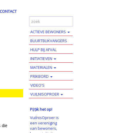
CONTACT
ACTIEVE BEWONERS
BUURTBLIKVANGERS
HULP BIJ AFVAL
INITIATIEVEN
MATERIALEN
PRIKBORD
VIDEO'S
VUILNISOPROER
P(r)ik het op!
VuilnisOproer is
een vereniging
 die
van bewoners,