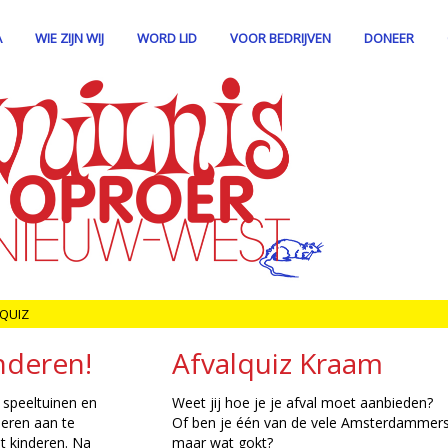
A
WIE ZIJN WIJ
WORD LID
VOOR BEDRIJVEN
DONEER
QUIZ
nderen!
Afvalquiz Kraam
speeltuinen en
Weet jij hoe je je afval moet aanbieden?
deren aan te
Of ben je één van de vele Amsterdammers
t kinderen. Na
maar wat gokt?