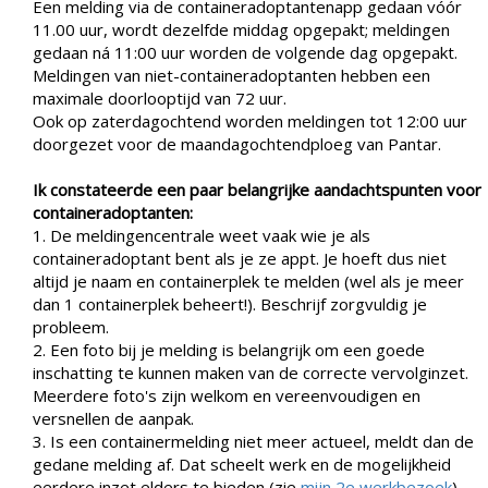
Een melding via de containeradoptantenapp gedaan vóór
11.00 uur, wordt dezelfde middag opgepakt; meldingen
gedaan ná 11:00 uur worden de volgende dag opgepakt.
Meldingen van niet-containeradoptanten
hebben een
maximale doorlooptijd van 72 uur.
Ook op zaterdagochtend worden meldingen tot 12:00 uur
doorgezet voor de maandagochtendploeg van Pantar.
Ik constateerde een paar belangrijke aandachtspunten voor
containeradoptanten:
1. De meldingencentrale weet vaak wie je als
containeradoptant bent als je ze appt. Je hoeft dus niet
altijd je naam en containerplek te melden (wel als je meer
dan 1 containerplek beheert!). Beschrijf zorgvuldig je
probleem.
2. Een foto bij je melding is belangrijk om een goede
inschatting te kunnen maken van de correcte vervolginzet.
Meerdere foto's zijn welkom en vereenvoudigen en
versnellen de aanpak.
3. Is een containermelding niet meer actueel, meldt dan de
gedane melding af. Dat scheelt werk en de mogelijkheid
eerdere inzet elders te bieden (zie
mijn 2e werkbezoek
).