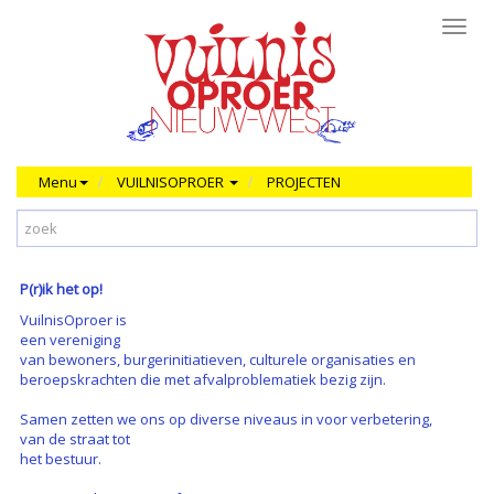
Toggl
navig
Menu
VUILNISOPROER
PROJECTEN
P(r)ik het op!
VuilnisOproer is
een vereniging
van bewoners, burgerinitiatieven, culturele organisaties en
beroepskrachten die met afvalproblematiek bezig zijn.
Samen zetten we ons op diverse niveaus in voor verbetering,
van de straat tot
het bestuur.