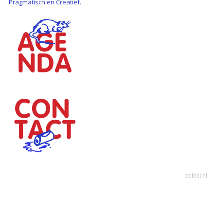
Pragmatisch en Creatief.
coloci.nl