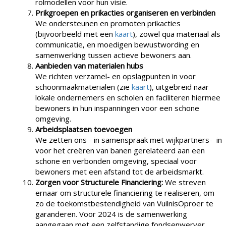
rolmodellen voor hun visie.
Prikgroepen en prikacties organiseren en verbinden
We ondersteunen en promoten prikacties
(bijvoorbeeld met een
kaart
), zowel qua materiaal als
communicatie, en moedigen bewustwording en
samenwerking tussen actieve bewoners aan.
Aanbieden van materialen hubs
We richten verzamel- en opslagpunten in voor
schoonmaakmaterialen (zie
kaart
), uitgebreid naar
lokale ondernemers en scholen en faciliteren hiermee
bewoners in hun inspanningen voor een schone
omgeving.
Arbeidsplaatsen toevoegen
We zetten ons - in samenspraak met wijkpartners- in
voor het creëren van banen gerelateerd aan een
schone en verbonden omgeving, speciaal voor
bewoners met een afstand tot de arbeidsmarkt.
Zorgen voor Structurele Financiering:
We streven
ernaar om structurele financiering te realiseren, om
zo de toekomstbestendigheid van VuilnisOproer te
garanderen. Voor 2024 is de samenwerking
aangegaan met een zelfstandige fondsenwerver.