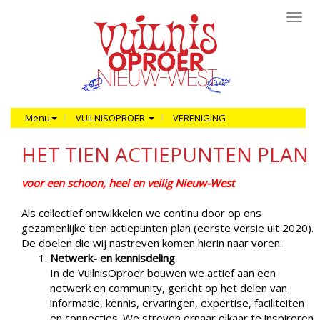
Toggl
navig
Menu
VUILNISOPROER
VERENIGING
HET TIEN ACTIEPUNTEN PLAN
voor een schoon, heel en veilig
Nieuw-West
Als collectief ontwikkelen we continu door op ons
gezamenlijke tien actiepunten plan (eerste versie uit 2020).
De doelen die wij nastreven komen hierin naar voren:
Netwerk- en kennisdeling
In de VuilnisOproer bouwen we actief aan een
netwerk en community, gericht op het delen van
informatie, kennis, ervaringen, expertise, faciliteiten
en connecties. We streven ernaar elkaar te inspireren