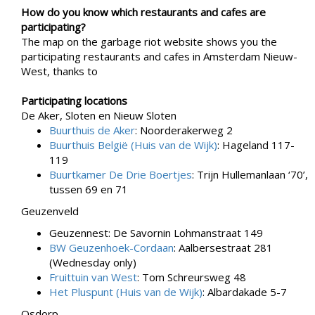
How do you know which restaurants and cafes are
participating?
The map on the garbage riot website shows you the
participating restaurants and cafes in Amsterdam Nieuw-
West, thanks to
Participating locations
De Aker, Sloten en Nieuw Sloten
Buurthuis de Aker
: Noorderakerweg 2
Buurthuis België (Huis van de Wijk)
: Hageland 117-
119
Buurtkamer De Drie Boertjes
: Trijn Hullemanlaan ‘70’,
tussen 69 en 71
Geuzenveld
Geuzennest: De Savornin Lohmanstraat 149
BW Geuzenhoek-Cordaan
: Aalbersestraat 281
(Wednesday only)
Fruittuin van West
: Tom Schreursweg 48
Het Pluspunt (Huis van de Wijk)
: Albardakade 5-7
Osdorp