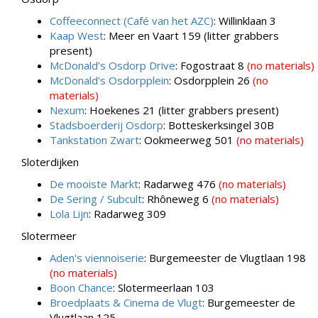
Coffeeconnect (Café van het AZC)
: Willinklaan 3
Kaap West
: Meer en Vaart 159 (litter grabbers
present)
McDonald's Osdorp Drive
: Fogostraat 8
(no materials)
McDonald's Osdorpplein
: Osdorpplein 26
(no
materials)
Nexum
: Hoekenes 21 (litter grabbers present)
Stadsboerderij Osdorp
: Botteskerksingel 30B
Tankstation Zwart
: Ookmeerweg 501
(no materials)
Sloterdijken
De mooiste Markt
: Radarweg 476
(no materials)
De Sering / Subcult
: Rhôneweg 6
(no materials)
Lola Lijn
: Radarweg 309
Slotermeer
Aden's viennoiserie
: Burgemeester de Vlugtlaan 198
(no materials)
Boon Chance
: Slotermeerlaan 103
Broedplaats & Cinema de Vlugt
: Burgemeester de
Vlugtlaan 125