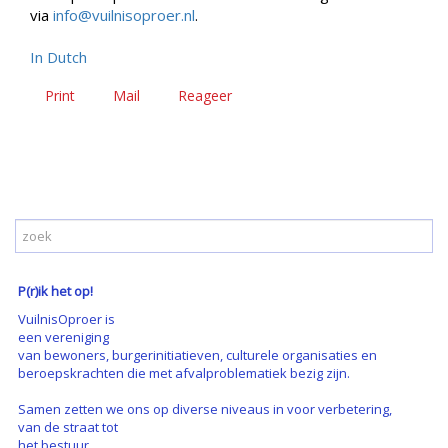
via
info@vuilnisoproer.nl
.
In Dutch
Print
Mail
Reageer
P(r)ik het op!
VuilnisOproer is
een vereniging
van bewoners, burgerinitiatieven, culturele organisaties en
beroepskrachten die met afvalproblematiek bezig zijn.
Samen zetten we ons op diverse niveaus in voor verbetering,
van de straat tot
het bestuur.