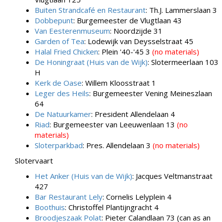
Buiten Strandcafé en Restaurant
: Th.J. Lammerslaan 3
Dobbepunt
: Burgemeester de Vlugtlaan 43
Van Eesterenmuseum
: Noordzijde 31
Garden of Tea
: Lodewijk van Deysselstraat 45
Halal Fried Chicken
: Plein '40-'45 3
(no materials)
De Honingraat (Huis van de Wijk)
: Slotermeerlaan 103
H
Kerk de Oase
: Willem Kloosstraat 1
Leger des Heils
: Burgemeester Vening Meineszlaan
64
De Natuurkamer
: President Allendelaan 4
Riad
: Burgemeester van Leeuwenlaan 13
(no
materials)
Sloterparkbad
: Pres. Allendelaan 3
(no materials)
Slotervaart
Het Anker (Huis van de Wijk)
: Jacques Veltmanstraat
427
Bar Restaurant Lely
: Cornelis Lelyplein 4
Boothuis
: Christoffel Plantijngracht 4
Broodjeszaak Polat
: Pieter Calandlaan 73 (can as an