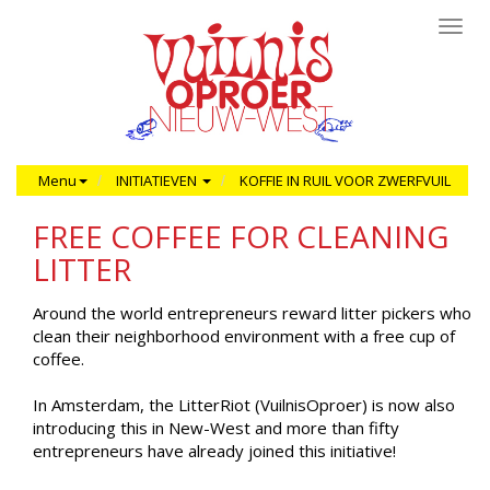
Toggl
navig
Menu
INITIATIEVEN
KOFFIE IN RUIL VOOR ZWERFVUIL
FREE COFFEE FOR CLEANING
LITTER
Around the world entrepreneurs reward litter pickers who
clean their neighborhood environment with a free cup of
coffee.
In Amsterdam, the LitterRiot (VuilnisOproer) is now also
introducing this in New-West and more than fifty
entrepreneurs have already joined this initiative!