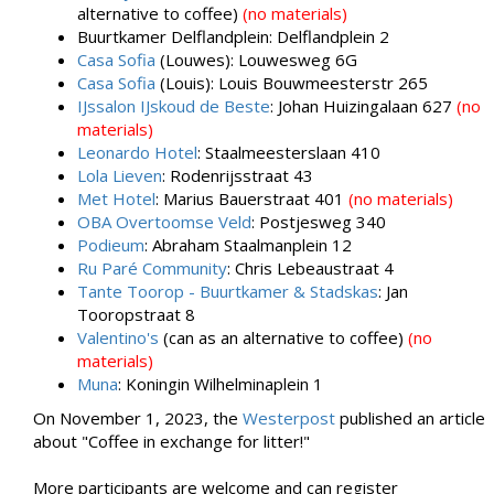
alternative to coffee)
(no materials)
Buurtkamer Delflandplein: Delflandplein 2
Casa Sofia
(Louwes): Louwesweg 6G
Casa Sofia
(Louis): Louis Bouwmeesterstr 265
IJssalon IJskoud de Beste
: Johan Huizingalaan 627
(no
materials)
Leonardo Hotel
: Staalmeesterslaan 410
Lola Lieven
: Rodenrijsstraat 43
Met Hotel
: Marius Bauerstraat 401
(no materials)
OBA Overtoomse Veld
: Postjesweg 340
Podieum
: Abraham Staalmanplein 12
Ru Paré Community
: Chris Lebeaustraat 4
Tante Toorop - Buurtkamer & Stadskas
: Jan
Tooropstraat 8
Valentino's
(can as an alternative to coffee)
(no
materials)
Muna
: Koningin Wilhelminaplein 1
On November 1, 2023, the
Westerpost
published an article
about "Coffee in exchange for litter!"
More participants are welcome and can register