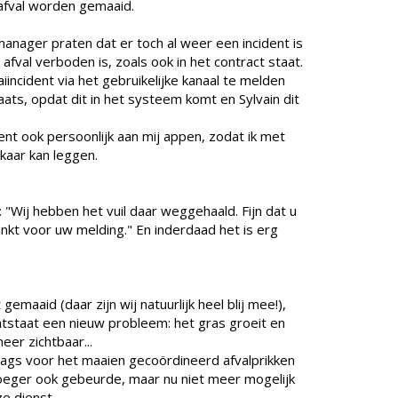
r afval worden gemaaid.
manager praten dat er toch al weer een incident is
fval verboden is, zoals ook in het contract staat.
iincident via het gebruikelijke kanaal te melden
aats, opdat dit in het systeem komt en Sylvain dit
ident ook persoonlijk aan mij appen, zodat ik met
elkaar kan leggen.
"Wij hebben het vuil daar weggehaald. Fijn dat u
t voor uw melding." En inderdaad het is erg
emaaid (daar zijn wij natuurlijk heel blij mee!),
ontstaat een nieuw probleem: het gras groeit en
eer zichtbaar...
daags voor het maaien gecoördineerd afvalprikken
oeger ook gebeurde, maar nu niet meer mogelijk
e dienst.