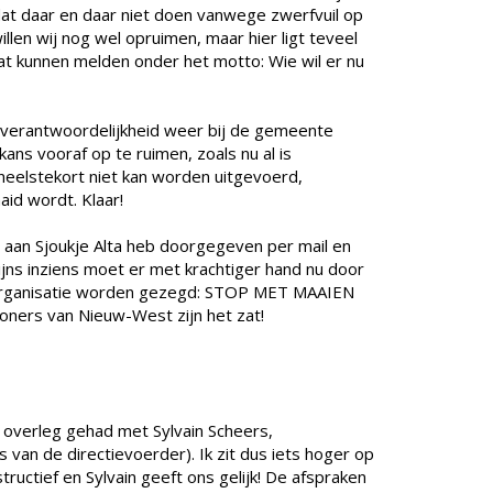
dat daar en daar niet doen vanwege zwerfvuil op
illen wij nog wel opruimen, maar hier ligt teveel
at kunnen melden onder het motto: Wie wil er nu
 verantwoordelijkheid weer bij de gemeente
ans vooraf op te ruimen, zoals nu al is
neelstekort niet kan worden uitgevoerd,
id wordt. Klaar!
st aan Sjoukje Alta heb doorgegeven per mail en
ijns inziens moet er met krachtiger hand nu door
organisatie worden gezegd: STOP MET MAAIEN
ers van Nieuw-West zijn het zat!
d overleg gehad met Sylvain Scheers,
van de directievoerder). Ik zit dus iets hoger op
ructief en Sylvain geeft ons gelijk! De afspraken