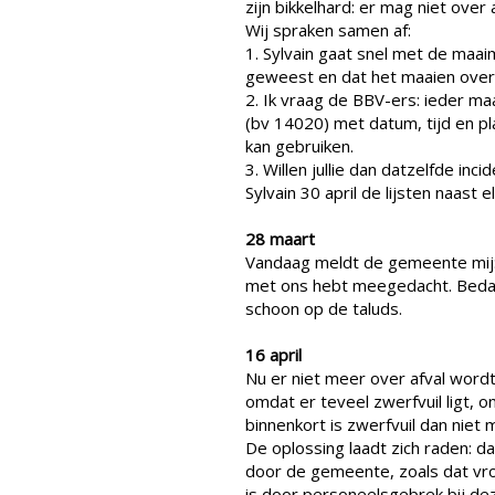
zijn bikkelhard: er mag niet ove
Wij spraken samen af:
1. Sylvain gaat snel met de maai
geweest en dat het maaien over a
2. Ik vraag de BBV-ers: ieder maa
(bv 14020) met datum, tijd en pl
kan gebruiken.
3. Willen jullie dan datzelfde inc
Sylvain 30 april de lijsten naast 
28 maart
Vandaag meldt de gemeente mij: 
met ons hebt meegedacht. Bedank
schoon op de taluds.
16 april
Nu er niet meer over afval wordt g
omdat er teveel zwerfvuil ligt, 
binnenkort is zwerfvuil dan niet m
De oplossing laadt zich raden: 
door de gemeente, zoals dat vr
is door personeelsgebrek bij dez