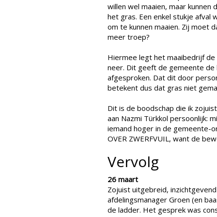
willen wel maaien, maar kunnen 
het gras. Een enkel stukje afval w
om te kunnen maaien. Zij moet d
meer troep?
Hiermee legt het maaibedrijf de
neer. Dit geeft de gemeente de k
afgesproken. Dat dit door perso
betekent dus dat gras niet gemaa
Dit is de boodschap die ik zojui
aan Nazmi Türkkol persoonlijk: m
iemand hoger in de gemeente-
OVER ZWERFVUIL, want de bewon
Vervolg
26 maart
Zojuist uitgebreid, inzichtgeven
afdelingsmanager Groen (en baas 
de ladder. Het gesprek was const