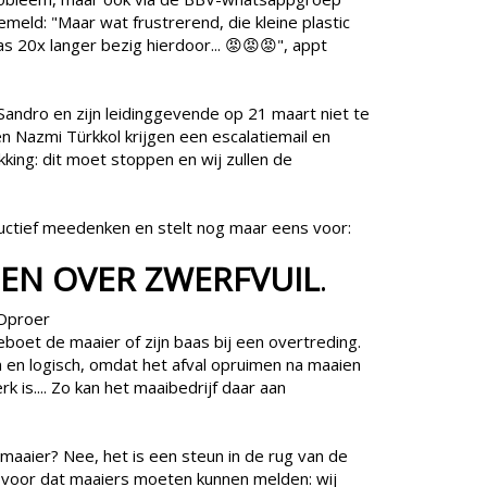
meld: "Maar wat frustrerend, die kleine plastic
 20x langer bezig hierdoor... 😡😡😡", appt
s Sandro en zijn leidinggevende op 21 maart niet te
en Nazmi Türkkol krijgen een escalatiemail en
kking: dit moet stoppen en wij zullen de
uctief meedenken en stelt nog maar eens voor:
EN OVER ZWERFVUIL
.
sOproer
Beboet de maaier of zijn baas bij een overtreding.
en logisch, omdat het afval opruimen na maaien
 is.... Zo kan het maaibedrijf daar aan
 maaier? Nee, het is een steun in de rug van de
s voor dat maaiers moeten kunnen melden: wij