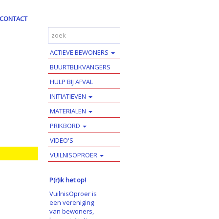
CONTACT
ACTIEVE BEWONERS
BUURTBLIKVANGERS
HULP BIJ AFVAL
INITIATIEVEN
MATERIALEN
PRIKBORD
VIDEO'S
VUILNISOPROER
P(r)ik het op!
VuilnisOproer is
een vereniging
van bewoners,