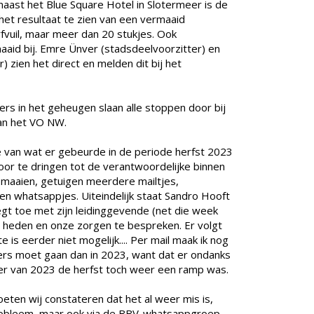
 naast het Blue Square Hotel in Slotermeer is de
het resultaat te zien van een vermaaid
rfvuil, maar meer dan 20 stukjes. Ook
aaid bij. Emre Ünver (stadsdeelvoorzitter) en
zien het direct en melden dit bij het
rs in het geheugen slaan alle stoppen door bij
van het VO NW.
ie van wat er gebeurde in de periode herfst 2023
door te dringen tot de verantwoordelijke binnen
maaien, getuigen meerdere mailtjes,
 en whatsappjes. Uiteindelijk staat Sandro Hooft
zegt toe met zijn leidinggevende (net die week
 heden en onze zorgen te bespreken. Er volgt
e is eerder niet mogelijk.... Per mail maak ik nog
ders moet gaan dan in 2023, want dat er ondanks
r van 2023 de herfst toch weer een ramp was.
eten wij constateren dat het al weer mis is,
dprobleem, maar ook via de BBV-whatsappgroep