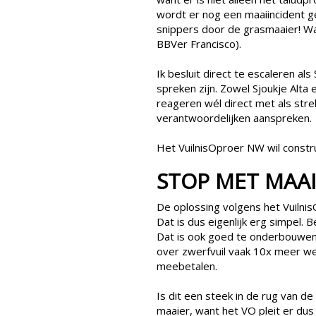
wordt er nog een maaiincident ge
snippers door de grasmaaier! Was
BBVer Francisco).
Ik besluit direct te escaleren al
spreken zijn. Zowel Sjoukje Alta 
reageren wél direct met als stre
verantwoordelijken aanspreken.
Het VuilnisOproer NW wil constr
STOP MET MAAI
De oplossing volgens het Vuilni
Dat is dus eigenlijk erg simpel. 
Dat is ook goed te onderbouwen 
over zwerfvuil vaak 10x meer werk
meebetalen.
Is dit een steek in de rug van de
maaier, want het VO pleit er du