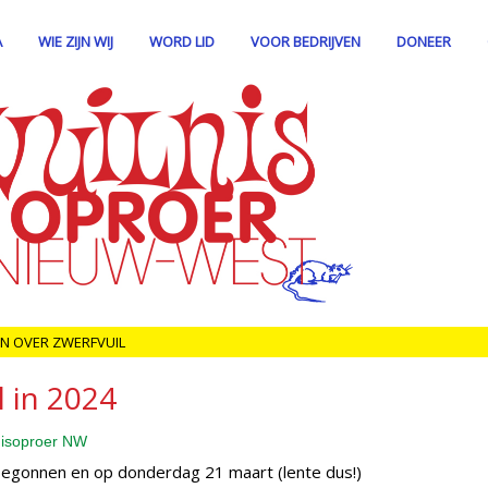
A
WIE ZIJN WIJ
WORD LID
VOOR BEDRIJVEN
DONEER
N OVER ZWERFVUIL
l in 2024
lnisoproer NW
begonnen en op donderdag 21 maart (lente dus!)