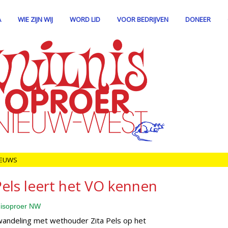
A
WIE ZIJN WIJ
WORD LID
VOOR BEDRIJVEN
DONEER
IEUWS
els leert het VO kennen
lnisoproer NW
wandeling met wethouder Zita Pels op het