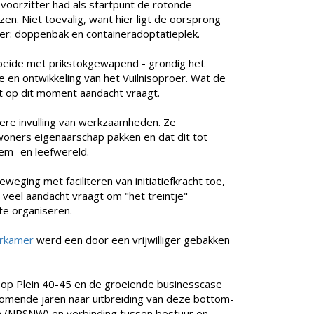
voorzitter had als startpunt de rotonde
en. Niet toevalig, want hier ligt de oorsprong
oer: doppenbak en containeradoptatieplek.
g beide met prikstokgewapend - grondig het
e en ontwikkeling van het Vuilnisoproer. Wat de
at op dit moment aandacht vraagt.
lere invulling van werkzaamheden. Ze
oners eigenaarschap pakken en dat dit tot
em- en leefwereld.
eweging met faciliteren van initiatiefkracht toe,
u veel aandacht vraagt om "het treintje"
te organiseren.
rkamer
werd een door een vrijwilliger gebakken
op Plein 40-45 en de groeiende businesscase
 komende jaren naar uitbreiding van deze bottom-
 (NPSNW) en verbinding tussen bestuur en