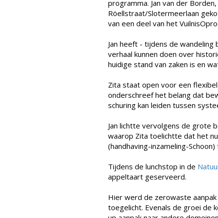
programma. Jan van der Borden, 
Röellstraat/Slotermeerlaan gekoz
van een deel van het VuilnisOpr
Jan heeft - tijdens de wandelin
verhaal kunnen doen over histori
huidige stand van zaken is en w
Zita staat open voor een flexibe
onderschreef het belang dat bew
schuring kan leiden tussen syste
Jan lichtte vervolgens de grote b
waarop Zita toelichtte dat het n
(handhaving-inzameling-Schoon) 
Tijdens de lunchstop in de
Natuu
appeltaart geserveerd.
Hier werd de zerowaste aanpak 
toegelicht. Evenals de groei de
up aanpak naar andere domeinen