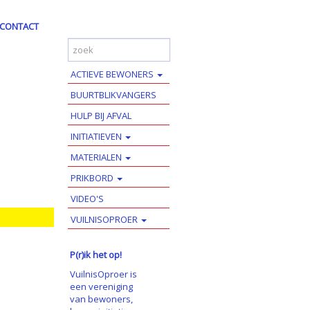
CONTACT
ACTIEVE BEWONERS
BUURTBLIKVANGERS
HULP BIJ AFVAL
INITIATIEVEN
MATERIALEN
PRIKBORD
VIDEO'S
VUILNISOPROER
P(r)ik het op!
VuilnisOproer is
een vereniging
van bewoners,