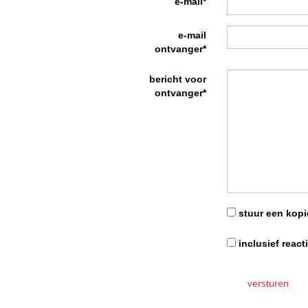
e-mail*
e-mail
ontvanger*
bericht voor
ontvanger*
stuur een kopie
inclusief react
versturen