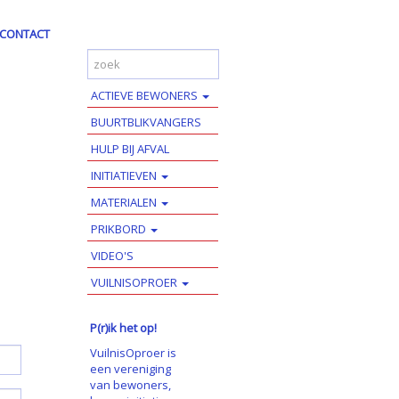
CONTACT
ACTIEVE BEWONERS
BUURTBLIKVANGERS
HULP BIJ AFVAL
INITIATIEVEN
MATERIALEN
PRIKBORD
VIDEO'S
VUILNISOPROER
P(r)ik het op!
VuilnisOproer is
een vereniging
van bewoners,