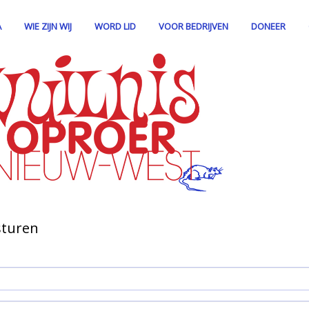
A
WIE ZIJN WIJ
WORD LID
VOOR BEDRIJVEN
DONEER
sturen