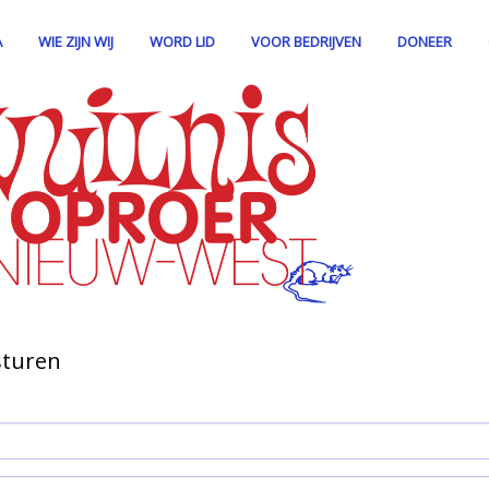
A
WIE ZIJN WIJ
WORD LID
VOOR BEDRIJVEN
DONEER
sturen