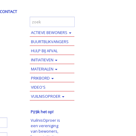
CONTACT
ACTIEVE BEWONERS
BUURTBLIKVANGERS
HULP BIJ AFVAL
INITIATIEVEN
MATERIALEN
PRIKBORD
VIDEO'S
VUILNISOPROER
P(r)ik het op!
VuilnisOproer is
een vereniging
van bewoners,