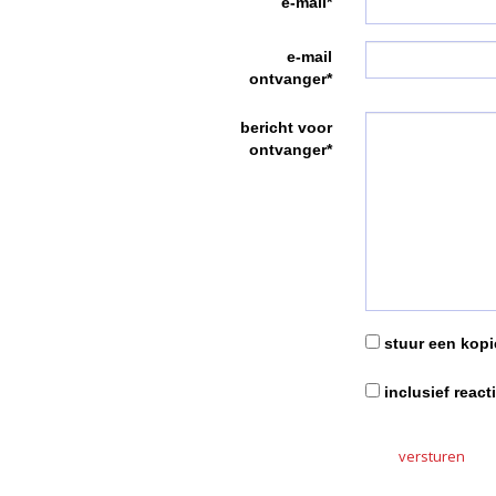
e-mail*
e-mail
ontvanger*
bericht voor
ontvanger*
stuur een kopie
inclusief react
versturen