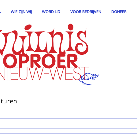
A
WIE ZIJN WIJ
WORD LID
VOOR BEDRIJVEN
DONEER
sturen