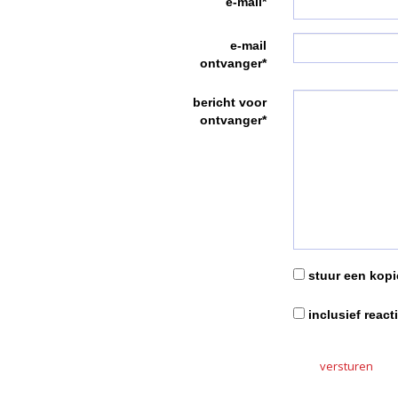
e-mail*
e-mail
ontvanger*
bericht voor
ontvanger*
stuur een kopie
inclusief react
versturen