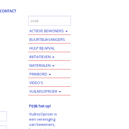
CONTACT
ACTIEVE BEWONERS
BUURTBLIKVANGERS
HULP BIJ AFVAL
INITIATIEVEN
MATERIALEN
PRIKBORD
VIDEO'S
VUILNISOPROER
P(r)ik het op!
VuilnisOproer is
een vereniging
van bewoners,