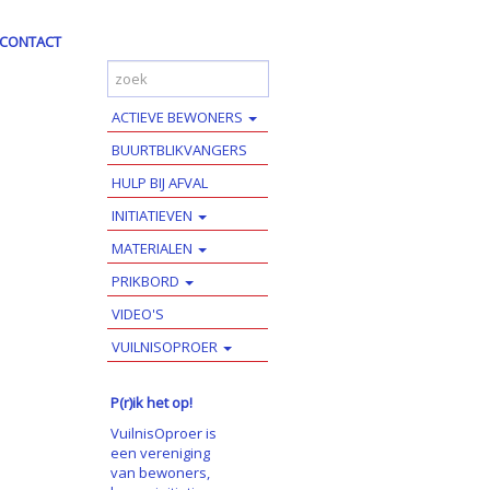
CONTACT
ACTIEVE BEWONERS
BUURTBLIKVANGERS
HULP BIJ AFVAL
INITIATIEVEN
MATERIALEN
PRIKBORD
VIDEO'S
VUILNISOPROER
P(r)ik het op!
VuilnisOproer is
een vereniging
van bewoners,