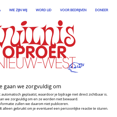
A
WIE ZIJN WIJ
WORD LID
VOOR BEDRIJVEN
DONEER
ie gaan we zorgvuldig om
t automatisch geplaatst, waardoor je bijdrage niet direct zichtbaar is.
an we zorgvuldig om en ze worden niet bewaard.
nformatie zullen we daarom niet publiceren.
t alleen gebruikt om je eventueel een persoonlijke reactie te sturen.