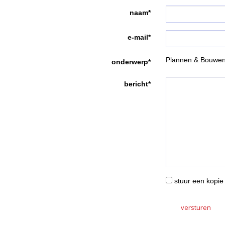
naam*
e-mail*
Plannen & Bouwen
onderwerp*
bericht*
stuur een kopie 
versturen