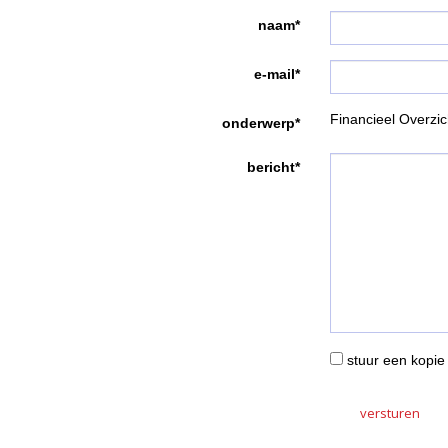
naam*
e-mail*
Financieel Overzic
onderwerp*
bericht*
stuur een kopie 
versturen