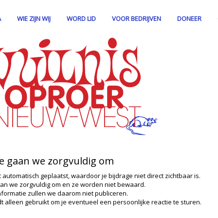
A
WIE ZIJN WIJ
WORD LID
VOOR BEDRIJVEN
DONEER
ie gaan we zorgvuldig om
t automatisch geplaatst, waardoor je bijdrage niet direct zichtbaar is.
an we zorgvuldig om en ze worden niet bewaard.
nformatie zullen we daarom niet publiceren.
t alleen gebruikt om je eventueel een persoonlijke reactie te sturen.