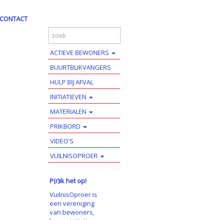
CONTACT
ACTIEVE BEWONERS
BUURTBLIKVANGERS
HULP BIJ AFVAL
INITIATIEVEN
MATERIALEN
PRIKBORD
VIDEO'S
VUILNISOPROER
P(r)ik het op!
VuilnisOproer is
een vereniging
van bewoners,