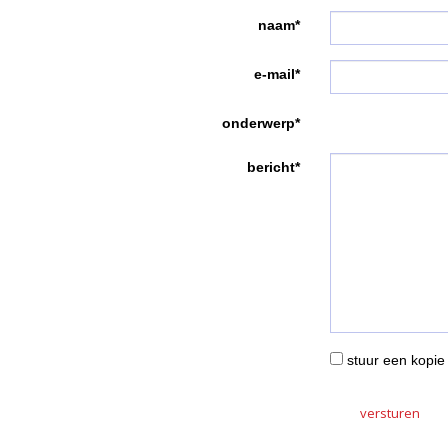
naam*
e-mail*
onderwerp*
bericht*
stuur een kopie 
versturen