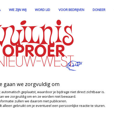
A
WIE ZIJN WIJ
WORD LID
VOOR BEDRIJVEN
DONEER
ie gaan we zorgvuldig om
t automatisch geplaatst, waardoor je bijdrage niet direct zichtbaar is.
an we zorgvuldig om en ze worden niet bewaard.
nformatie zullen we daarom niet publiceren.
t alleen gebruikt om je eventueel een persoonlijke reactie te sturen.