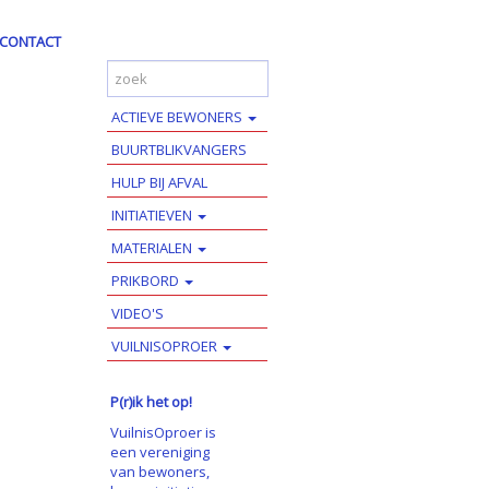
CONTACT
ACTIEVE BEWONERS
BUURTBLIKVANGERS
HULP BIJ AFVAL
INITIATIEVEN
MATERIALEN
PRIKBORD
VIDEO'S
VUILNISOPROER
P(r)ik het op!
VuilnisOproer is
een vereniging
van bewoners,