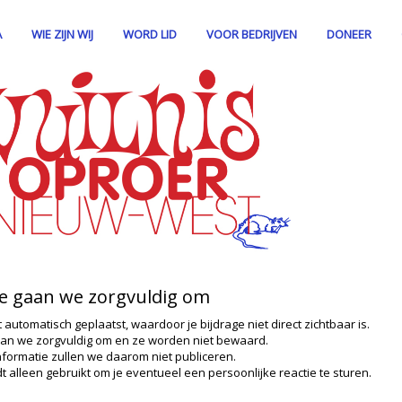
A
WIE ZIJN WIJ
WORD LID
VOOR BEDRIJVEN
DONEER
ie gaan we zorgvuldig om
t automatisch geplaatst, waardoor je bijdrage niet direct zichtbaar is.
an we zorgvuldig om en ze worden niet bewaard.
nformatie zullen we daarom niet publiceren.
t alleen gebruikt om je eventueel een persoonlijke reactie te sturen.