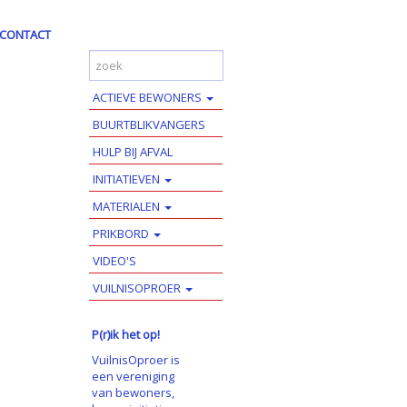
CONTACT
ACTIEVE BEWONERS
BUURTBLIKVANGERS
HULP BIJ AFVAL
INITIATIEVEN
MATERIALEN
PRIKBORD
VIDEO'S
VUILNISOPROER
P(r)ik het op!
VuilnisOproer is
een vereniging
van bewoners,