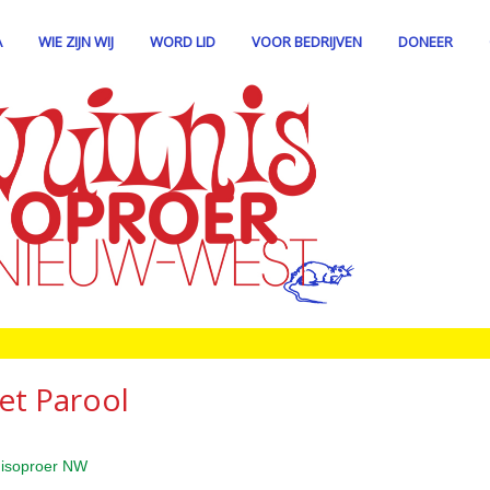
A
WIE ZIJN WIJ
WORD LID
VOOR BEDRIJVEN
DONEER
et Parool
lnisoproer NW