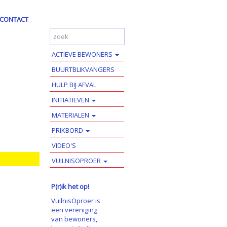
CONTACT
ACTIEVE BEWONERS
BUURTBLIKVANGERS
HULP BIJ AFVAL
INITIATIEVEN
MATERIALEN
PRIKBORD
VIDEO'S
VUILNISOPROER
P(r)ik het op!
VuilnisOproer is
een vereniging
van bewoners,