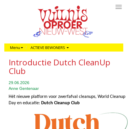
Toggl
navig
Menu
ACTIEVE BEWONERS
Introductie Dutch CleanUp
Club
29.06.2026
Anne Gentenaar
Hét nieuwe platform voor zwerfafval cleanups, World Cleanup 
Day en educatie: 
Dutch Cleanup Club 