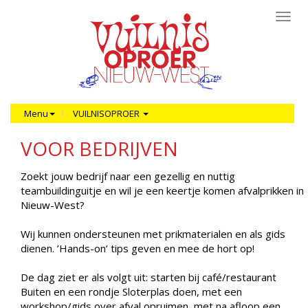
Toggl
navig
Menu
VUILNISOPROER
VOOR BEDRIJVEN
Zoekt jouw bedrijf naar een gezellig en nuttig
teambuildinguitje en wil je een keertje komen afvalprikken in
Nieuw-West?
Wij kunnen ondersteunen met prikmaterialen en als gids
dienen. ’Hands-on’ tips geven en mee de hort op!
De dag ziet er als volgt uit: starten bij café/restaurant
Buiten en een rondje Sloterplas doen, met een
workshop/gids over afval opruimen, met na afloop een