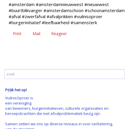
#amsterdam #amsterdamnieuwwest #nieuwwest
#buurtblikvanger #amsterdamschoon #schoonamsterdam
#afval #zwerfafval #afvalprikken #vuilnisoproer
#burgerinitiatief #leefbaarheid #samensterk
Print
Mail
Reageer
P(r)ik het op!
VuilnisOproer is
een vereniging
van bewoners, burgerinitiatieven, culturele organisaties en
beroepskrachten die met afvalproblematiek bezig zijn.
Samen zetten we ons op diverse niveaus in voor verbetering,
van de straat tot