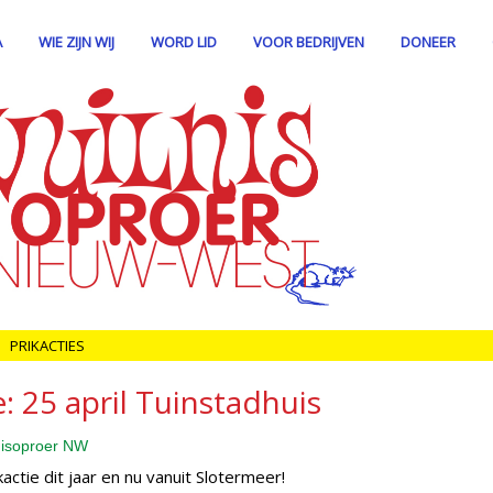
A
WIE ZIJN WIJ
WORD LID
VOOR BEDRIJVEN
DONEER
PRIKACTIES
e: 25 april Tuinstadhuis
lnisoproer NW
ctie dit jaar en nu vanuit Slotermeer!