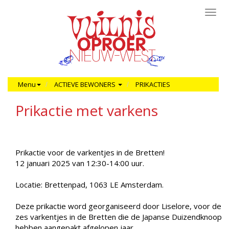
Toggl
navig
Menu
ACTIEVE BEWONERS
PRIKACTIES
Prikactie met varkens
Prikactie voor de varkentjes in de Bretten!
12 januari 2025 van 12:30-14:00 uur.
Locatie: Brettenpad, 1063 LE Amsterdam.
Deze prikactie word georganiseerd door Liselore, voor de
zes varkentjes in de Bretten die de Japanse Duizendknoop
hebben aangepakt afgelopen jaar.