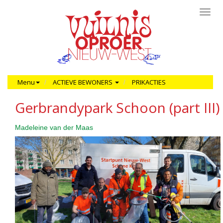
Toggl
navig
Menu
ACTIEVE BEWONERS
PRIKACTIES
Gerbrandypark Schoon (part III)
Madeleine van der Maas