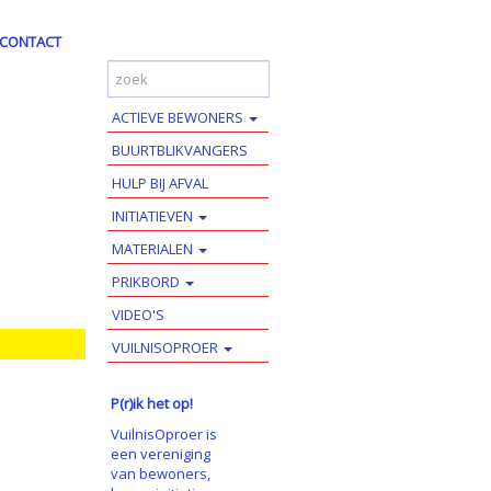
CONTACT
ACTIEVE BEWONERS
BUURTBLIKVANGERS
HULP BIJ AFVAL
INITIATIEVEN
MATERIALEN
PRIKBORD
VIDEO'S
VUILNISOPROER
P(r)ik het op!
VuilnisOproer is
een vereniging
van bewoners,