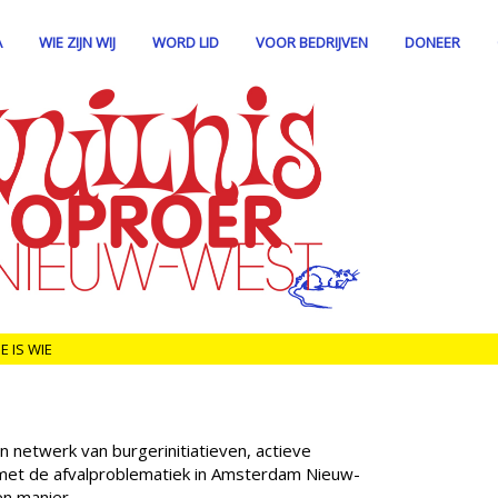
A
WIE ZIJN WIJ
WORD LID
VOOR BEDRIJVEN
DONEER
E IS WIE
n netwerk van burgerinitiatieven, actieve
 met de afvalproblematiek in Amsterdam Nieuw-
en manier.