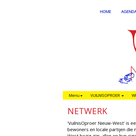
HOME
AGEND
Menu
VUILNISOPROER
WI
NETWERK
‘VuilnisOproer Nieuw-West’ is ee
bewoners en locale partijen die
West bezig zijn, allen op hun eig