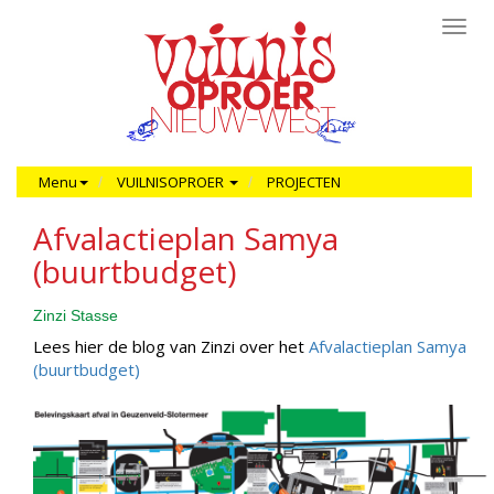
Toggl
navig
Menu
VUILNISOPROER
PROJECTEN
Afvalactieplan Samya
(buurtbudget)
Zinzi Stasse
Lees hier de blog van Zinzi over het
Afvalactieplan Samya
(buurtbudget)