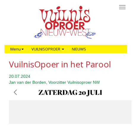
Toggl
navig
Menu
VUILNISOPROER
NIEUWS
VuilnisOpoer in het Parool
20.07.2024
Jan van der Borden, Voorzitter Vuilnisoproer NW