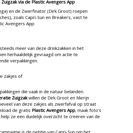
Zuigzak via de Plastic Avengers App
inga) en de Zwerfinator (Dirk Groot) roepen
hes), zoals Capri-Sun en Breakers, vast te
stic Avengers App:
 steeds meer van deze drinkzakken in het
ben herhaaldelijk gevraagd om actie te
nde verpakkingen.
e zakjes of
pakkingen die vaak in de natuur belanden.
ratie Zuigzak
willen de Dirk Groot en Merijn
oeveel van deze zakjes als zwerfafval op straat
wnload de gratis
Plastic Avengers App
, maak foto's
elp ze een duidelijk overzicht te creëren van de
 campagne is de petitie van Capri-Sun om het