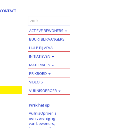
CONTACT
ACTIEVE BEWONERS
BUURTBLIKVANGERS
HULP BIJ AFVAL
INITIATIEVEN
MATERIALEN
PRIKBORD
VIDEO'S
VUILNISOPROER
P(r)ik het op!
VuilnisOproer is
een vereniging
van bewoners,