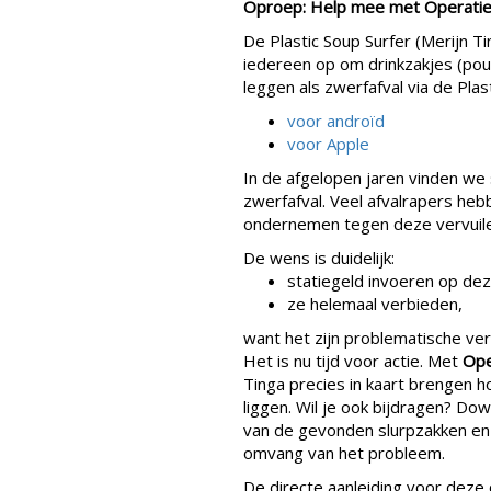
Oproep: Help mee met Operatie 
De Plastic Soup Surfer (Merijn T
iedereen op om drinkzakjes (pouc
leggen als zwerfafval via de Pla
voor androïd
voor Apple
In de afgelopen jaren vinden we
zwerfafval. Veel afvalrapers heb
ondernemen tegen deze vervuile
De wens is duidelijk:
statiegeld invoeren op dez
ze helemaal verbieden,
want het zijn problematische ver
Het is nu tijd voor actie. Met
Ope
Tinga precies in kaart brengen h
liggen. Wil je ook bijdragen? Do
van de gevonden slurpzakken en h
omvang van het probleem.
De directe aanleiding voor deze