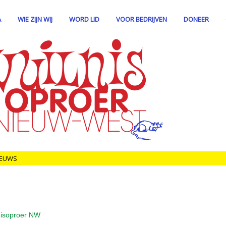
A
WIE ZIJN WIJ
WORD LID
VOOR BEDRIJVEN
DONEER
IEUWS
lnisoproer NW