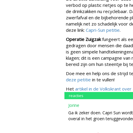
verbod op plastic rietjes op te h
de drinkzakken nu recyclebaar. D
zwerfafval en de bijbehorende pla
namelijk net zo schadelijk voor de
deze link:
Capri-Sun petitie
.
Operatie Zuigzak
fungeert als ee
gedragen door mensen die daadw
is geen simpele handtekeningena
klagen; dit is een campagne van
bereid zijn om hun steentje bij t
Doe mee en help ons de strijd te
deze petitie
in te vullen!
Het
artikel in de Volkskrant ove
reacties
Jorine
Ga ik zeker doen. Capri Sun wordt
overal in het groen teruggevonde