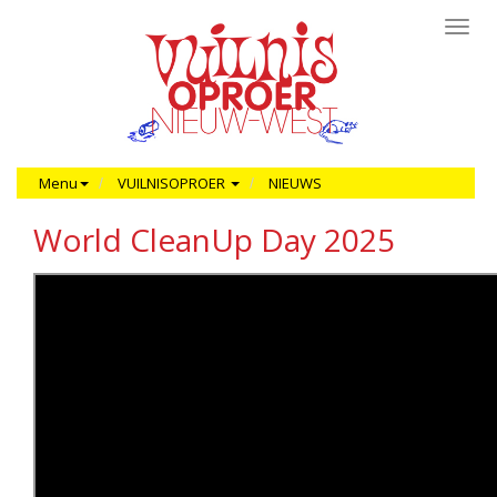
Toggl
navig
Menu
VUILNISOPROER
NIEUWS
World CleanUp Day 2025