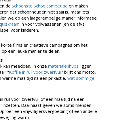
ren de
Schoonste Schoolcompetitie
en maken
deren dat schoonhouden niet saai is, maar iets
delen we op een laagdrempelige manier informatie
lquizkraam
in voor volwassenen (en de afval
lspel voor kinderen.
 korte films en creatieve campagnes om het
ig op een leuke manier te delen.
bs
jk kan meedoen. In onze
materialenhubs
liggen
ar. “
Koffie in ruil voor zwerfvuil
” blijft ons motto,
n warme maaltijd na een prikactie,
wat sommige
n ruil voor zwerfvuil of een maaltijd na een
oor inzetten. Daarnaast geven we soms mensen
isOproer een vrijwilligersvergoeding of een andere
 beweging warm.