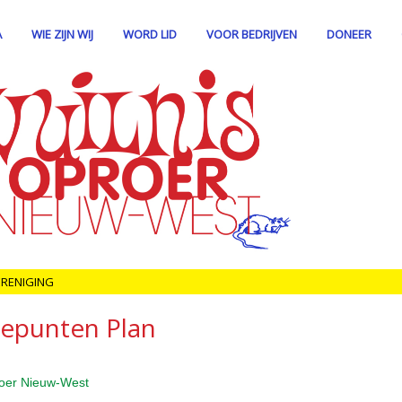
A
WIE ZIJN WIJ
WORD LID
VOOR BEDRIJVEN
DONEER
ERENIGING
iepunten Plan
roer Nieuw-West