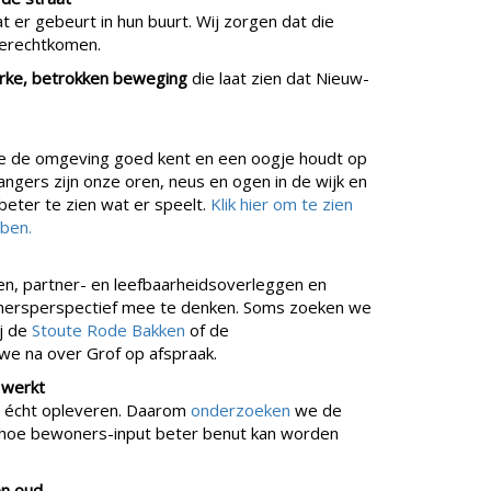
 er gebeurt in hun buurt. Wij zorgen dat die
 terechtkomen.
rke, betrokken beweging
die laat zien dat Nieuw-
die de omgeving goed kent en een oogje houdt op
Vangers zijn onze oren, neus en ogen in de wijk en
eter te zien wat er speelt.
Klik hier om te zien
ben.
en, partner- en leefbaarheidsoverleggen en
ersperspectief mee te denken. Soms zoeken we
ij de
Stoute Rode Bakken
of de
 we na over Grof op afspraak.
 werkt
s écht opleveren. Daarom
onderzoeken
we de
n hoe bewoners-input beter benut kan worden
en oud