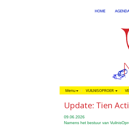
HOME
AGEND
Menu
VUILNISOPROER
V
Update: Tien Act
09.06.2026
Namens het bestuur van VuilnisOp