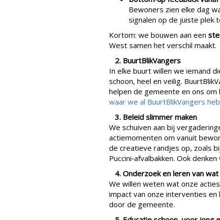
Bewoners zien elke dag wat
signalen op de juiste plek
Kortom: we bouwen aan een
ste
West samen het verschil maakt.
2. BuurtBlikVangers
In elke buurt willen we iemand 
schoon, heel en veilig. BuurtBlik
helpen de gemeente en ons om b
waar we al BuurtBlikVangers heb
3. Beleid slimmer maken
We schuiven aan bij vergadering
actiemomenten om vanuit bewon
de creatieve randjes op, zoals b
Puccini‑afvalbakken. Ook denken
4. Onderzoek en leren van wat
We willen weten wat onze actie
impact van onze interventies e
door de gemeente.
5. Educatie schoon, voor jong 