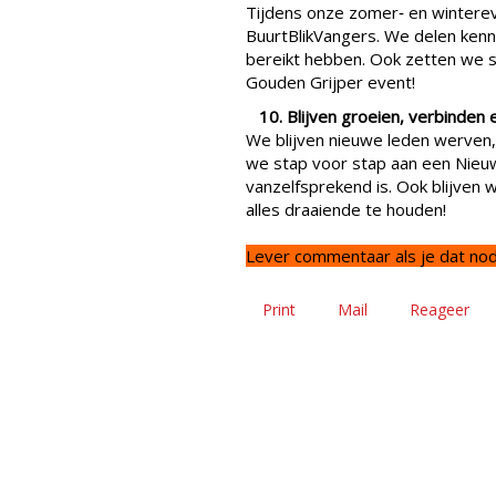
Tijdens onze zomer‑ en wintere
BuurtBlikVangers. We delen kenn
bereikt hebben. Ook zetten we sti
Gouden Grijper event!
10. Blijven groeien, verbinden e
We blijven nieuwe leden werven,
we stap voor stap aan een Nieuw
vanzelfsprekend is. Ook blijven 
alles draaiende te houden!
Lever commentaar als je dat nod
Print
Mail
Reageer