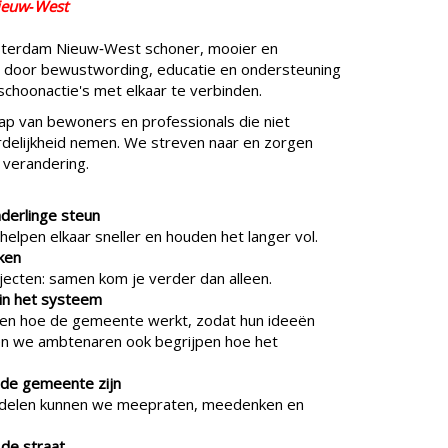
Nieuw‑West
msterdam Nieuw‑West schoner, mooier en
 door bewustwording, educatie en ondersteuning
schoonactie's met elkaar te verbinden.
 van bewoners en professionals die niet
delijkheid nemen. We streven naar en zorgen
 verandering.
derlinge steun
helpen elkaar sneller en houden het langer vol.
rken
ojecten: samen kom je verder dan alleen.
in het systeem
en hoe de gemeente werkt, zodat hun ideeën
pen we ambtenaren ook begrijpen hoe het
 de gemeente zijn
ndelen kunnen we meepraten, meedenken en
 de straat