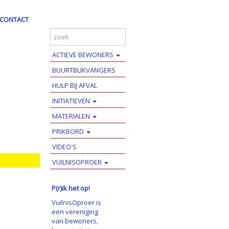
CONTACT
ACTIEVE BEWONERS
BUURTBLIKVANGERS
HULP BIJ AFVAL
INITIATIEVEN
MATERIALEN
PRIKBORD
VIDEO'S
VUILNISOPROER
P(r)ik het op!
VuilnisOproer is
een vereniging
van bewoners,