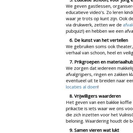
We geven gastlessen, organise
educatieve video’s. Zo leren kin
waar je trots op kunt zijn. Ook 
via drukwerk, zetten we de
afva
pubquiz!) en hebben we een afva
6. De kunst van het vertellen
We gebruiken soms ook theater,
verhaal van schoon, heel en veil
7. Prikgroepen en materiaalhu
We zorgen dat iedereen makkeli
afvalgrijpers, ringen en zakken kla
eventueel uit te breiden naar ee
locaties al doen
!
8. Vrijwilligers waarderen
Het geven van een bakkie koffie i
prikactie is iets waar we ons v
die zich inzetten voor het Vuiln
beloning. Waardering houdt de
9. Samen vieren wat lukt