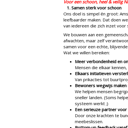
Voor een schoon, heel & veilig 
1. Samen sterk voor schoon
Ons doel is simpel én groot: A
leefbaarder maken. Dat doen we
van iedereen die
zich
inzet voor 
We bouwen aan een gemeenschap
afwachten, maar zelf verantwoor
samen voor een echte, blijvende
Wat we willen bereiken:
Meer verbondenheid en on
Mensen die elkaar kennen, 
Elkaars initiatieven verste
Van prikacties tot buurtpr
Bewoners wegwijs maken 
We helpen mensen begrijp
sneller landen. (Soms hel
systeem werkt ;)
Een serieuze partner voor
Door onze krachten te bu
meebeslissen.
Bottom‑up feedback vanaf