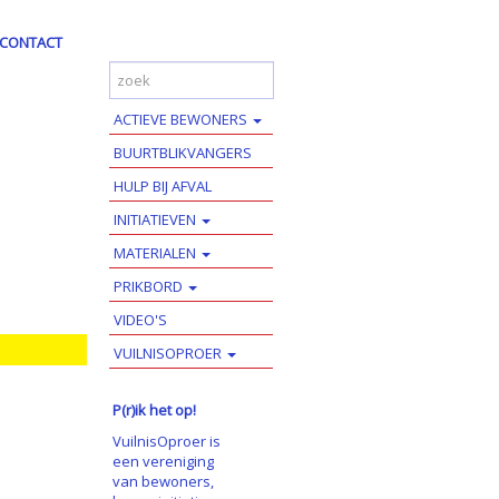
CONTACT
ACTIEVE BEWONERS
BUURTBLIKVANGERS
HULP BIJ AFVAL
INITIATIEVEN
MATERIALEN
PRIKBORD
VIDEO'S
VUILNISOPROER
P(r)ik het op!
VuilnisOproer is
een vereniging
van bewoners,