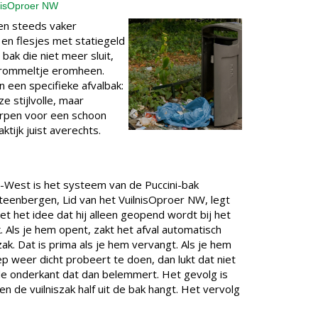
lnisOproer NW
en steeds vaker
en flesjes met statiegeld
 bak die niet meer sluit,
n rommeltje eromheen.
n een specifieke afvalbak:
ze stijlvolle, maar
orpen voor een schoon
ktijk juist averechts.
-West is het systeem van de Puccini-bak
teenbergen, Lid van het VuilnisOproer NW, legt
et het idee dat hij alleen geopend wordt bij het
. Als je hem opent, zakt het afval automatisch
ak. Dat is prima als je hem vervangt. Als je hem
ep weer dicht probeert te doen, dan lukt dat niet
de onderkant dat dan belemmert. Het gevolg is
en de vuilniszak half uit de bak hangt. Het vervolg