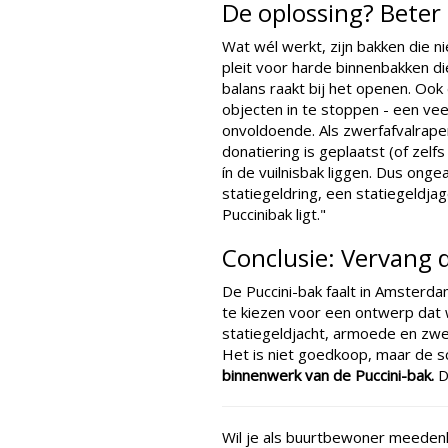
De oplossing? Beter 
Wat wél werkt, zijn bakken die ni
pleit voor harde binnenbakken d
balans raakt bij het openen. Ook
objecten in te stoppen - een vee
onvoldoende. Als zwerfafvalraper
donatiering is geplaatst (of zelf
ín de vuilnisbak liggen. Dus on
statiegeldring, een statiegeldjage
Puccinibak ligt."
Conclusie: Vervang 
De Puccini-bak faalt in Amsterda
te kiezen voor een ontwerp dat w
statiegeldjacht, armoede en zwer
Het is niet goedkoop, maar de sc
binnenwerk van de Puccini-bak.
Da
Wil je als buurtbewoner meeden