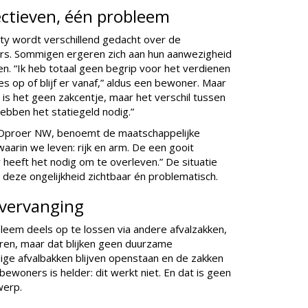
ectieven, één probleem
 wordt verschillend gedacht over de
ers. Sommigen ergeren zich aan hun aanwezigheid
n. “Ik heb totaal geen begrip voor het verdienen
les op of blijf er vanaf,” aldus een bewoner. Maar
is het geen zakcentje, maar het verschil tussen
ebben het statiegeld nodig.”
nisOproer NW, benoemt de maatschappelijke
aarin we leven: rijk en arm. De een gooit
heeft het nodig om te overleven.” De situatie
deze ongelijkheid zichtbaar én problematisch.
 vervanging
eem deels op te lossen via andere afvalzakken,
ren, maar dat blijken geen duurzame
dige afvalbakken blijven openstaan en de zakken
 bewoners is helder: dit werkt niet. En dat is geen
werp.