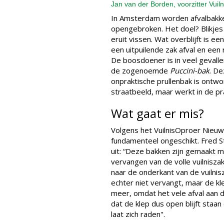
Jan van der Borden, voorzitter Vui
In Amsterdam worden afvalbakk
opengebroken. Het doel? Blikjes 
eruit vissen. Wat overblijft is een
een uitpuilende zak afval en ee
De boosdoener is in veel gevalle
de zogenoemde
Puccini-bak
. De
onpraktische prullenbak is ontw
straatbeeld, maar werkt in de pra
Wat gaat er mis?
Volgens het VuilnisOproer Nieuw
fundamenteel ongeschikt. Fred S
uit: “Deze bakken zijn gemaakt m
vervangen van de volle vuilniszak
naar de onderkant van de vuilnisz
echter niet vervangt, maar de kl
meer, omdat het vele afval aan 
dat de klep dus open blijft staan 
laat zich raden".