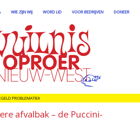
A
WIE ZIJN WIJ
WORD LID
VOOR BEDRIJVEN
DONEER
EGELD PROBLEMATIEK
ere afvalbak – de Puccini-