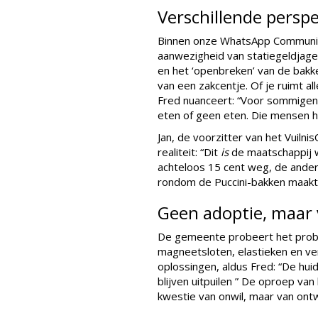
Verschillende persp
Binnen onze WhatsApp Community
aanwezigheid van statiegeldjag
en het ‘openbreken’ van de bakke
van een zakcentje. Of je ruimt al
Fred nuanceert: “Voor sommigen 
eten of geen eten. Die mensen h
Jan, de voorzitter van het Vuil
realiteit: “Dit
is
de maatschappij w
achteloos 15 cent weg, de ander 
rondom de Puccini-bakken maakt 
Geen adoptie, maar
De gemeente probeert het probl
magneetsloten, elastieken en ve
oplossingen, aldus Fred: “De hui
blijven uitpuilen ” De oproep van
kwestie van onwil, maar van ont