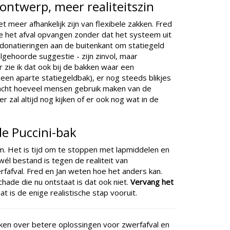
ontwerp, meer realiteitszin
et meer afhankelijk zijn van flexibele zakken. Fred
ie het afval opvangen zonder dat het systeem uit
 donatieringen aan de buitenkant om statiegeld
lgehoorde suggestie - zijn zinvol, maar
 zie ik dat ook bij de bakken waar een
s een aparte statiegeldbak), er nog steeds blikjes
geacht hoeveel mensen gebruik maken van de
r zal altijd nog kijken of er ook nog wat in de
de Puccini-bak
m. Het is tijd om te stoppen met lapmiddelen en
él bestand is tegen de realiteit van
fafval. Fred en Jan weten hoe het anders kan.
hade die nu ontstaat is dat ook niet.
Vervang het
t is de enige realistische stap vooruit.
ken over betere oplossingen voor zwerfafval en