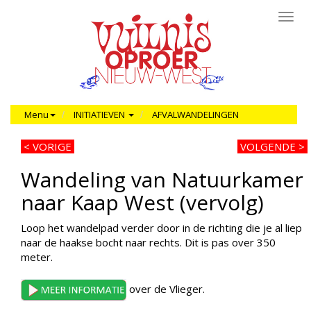
Toggl
navig
Menu
INITIATIEVEN
AFVALWANDELINGEN
<
VORIGE
VOLGENDE >
Wandeling van Natuurkamer
naar Kaap West (vervolg)
Loop het wandelpad verder door in de richting die je al liep
naar de haakse bocht naar rechts. Dit is pas over 350
meter.
over de Vlieger.