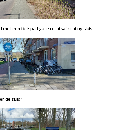
d met een fietspad ga je rechtsaf richting sluis:
er de sluis?