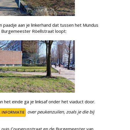
lein paadje aan je linkerhand dat tussen het Mundus
e Burgemeester Röellstraat loopt:
an het einde ga je linksaf onder het viaduct door.
over peukenzuilen, zoals je die bij
e Louis Couperusstraat en de Burgemeester van