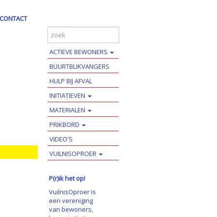
CONTACT
ACTIEVE BEWONERS
BUURTBLIKVANGERS
HULP BIJ AFVAL
INITIATIEVEN
MATERIALEN
PRIKBORD
VIDEO'S
VUILNISOPROER
P(r)ik het op!
VuilnisOproer is
een vereniging
van bewoners,