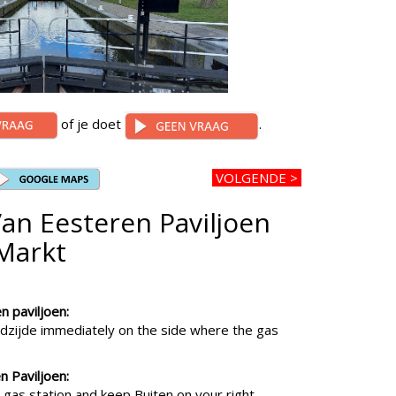
of je doet
.
VOLGENDE >
an Eesteren Paviljoen
Markt
n paviljoen:
dzijde immediately on the side where the gas
 Paviljoen:
 gas station and keep Buiten on your right.