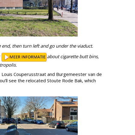
he end, then turn left and go under the viaduct.
:
about cigarette butt bins,
ropolis.
en Louis Couperusstraat and Burgemeester van de
 you’ll see the relocated Stoute Rode Bak, which