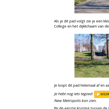
Als je dit pad volgt zie je een k
College en het dijklichaam van d
Je loopt dit pad helemaal af en a
Je hebt nog iets tegoed:
New Metropolis kon zien.
Bij de eerste kruizing tussen d