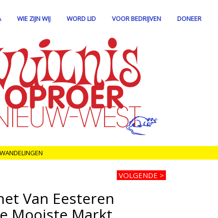
A
WIE ZIJN WIJ
WORD LID
VOOR BEDRIJVEN
DONEER
LWANDELINGEN
VOLGENDE >
het Van Eesteren
de Mooiste Markt