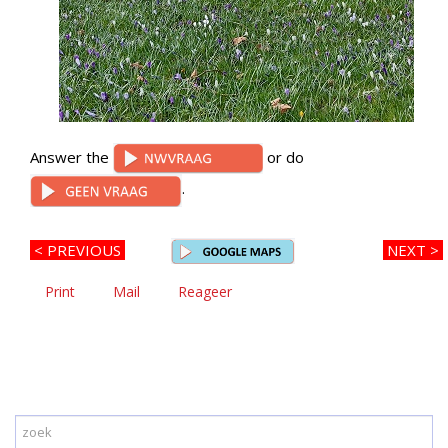
Answer the
or do
.
< PREVIOUS
NEXT >
Print
Mail
Reageer