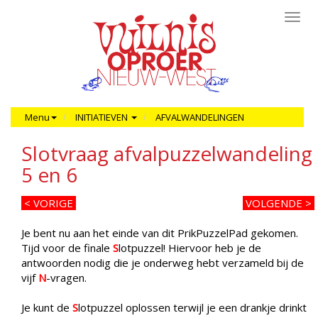
Toggl
navig
Menu
INITIATIEVEN
AFVALWANDELINGEN
Slotvraag afvalpuzzelwandeling
5 en 6
<
VORIGE
VOLGENDE >
Je bent nu aan het einde van dit PrikPuzzelPad gekomen.
Tijd voor de finale
S
lotpuzzel! Hiervoor heb je de
antwoorden nodig die je onderweg hebt verzameld bij de
vijf
N
-vragen.
Je kunt de
S
lotpuzzel oplossen terwijl je een drankje drinkt