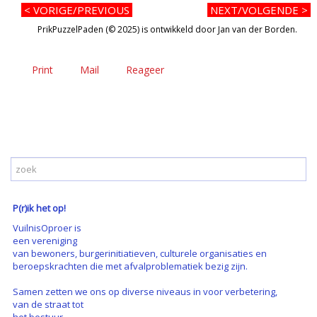
< VORIGE/PREVIOUS
NEXT/VOLGENDE >
PrikPuzzelPaden (© 2025) is ontwikkeld door Jan van der Borden.
Print
Mail
Reageer
P(r)ik het op!
VuilnisOproer is
een vereniging
van bewoners, burgerinitiatieven, culturele organisaties en
beroepskrachten die met afvalproblematiek bezig zijn.
Samen zetten we ons op diverse niveaus in voor verbetering,
van de straat tot
het bestuur.