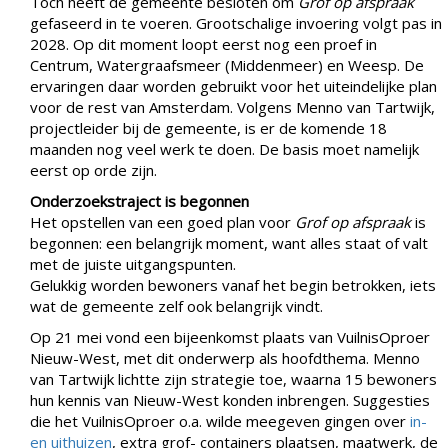
Toch heeft de gemeente besloten om
Grof op afspraak
gefaseerd in te voeren. Grootschalige invoering volgt pas in
2028. Op dit moment loopt eerst nog een proef in
Centrum, Watergraafsmeer (Middenmeer) en Weesp. De
ervaringen daar worden gebruikt voor het uiteindelijke plan
voor de rest van Amsterdam. Volgens Menno van Tartwijk,
projectleider bij de gemeente, is er de komende 18
maanden nog veel werk te doen. De basis moet namelijk
eerst op orde zijn.
Onderzoekstraject is begonnen
Het opstellen van een goed plan voor
Grof op afspraak
is
begonnen: een belangrijk moment, want alles staat of valt
met de juiste uitgangspunten.
Gelukkig worden bewoners vanaf het begin betrokken, iets
wat de gemeente zelf ook belangrijk vindt.
Op 21 mei vond een bijeenkomst plaats van VuilnisOproer
Nieuw-West, met dit onderwerp als hoofdthema. Menno
van Tartwijk lichtte zijn strategie toe, waarna 15 bewoners
hun kennis van Nieuw-West konden inbrengen. Suggesties
die het VuilnisOproer o.a. wilde meegeven gingen over
in-
en uithuizen
, extra grof- containers plaatsen, maatwerk, de