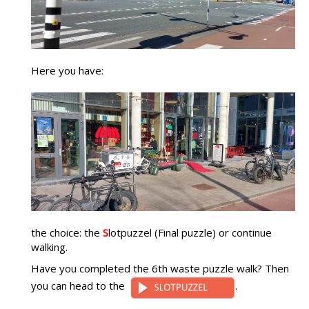
Here you have:
the choice: the
S
lotpuzzel (Final puzzle) or continue
walking.
Have you completed the 6th waste puzzle walk? Then
you can head to the
.