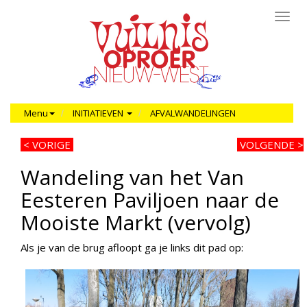
Toggl
navig
Menu
INITIATIEVEN
AFVALWANDELINGEN
< VORIGE
VOLGENDE >
Wandeling van het Van
Eesteren Paviljoen naar de
Mooiste Markt (vervolg)
Als je van de brug afloopt ga je links dit pad op: