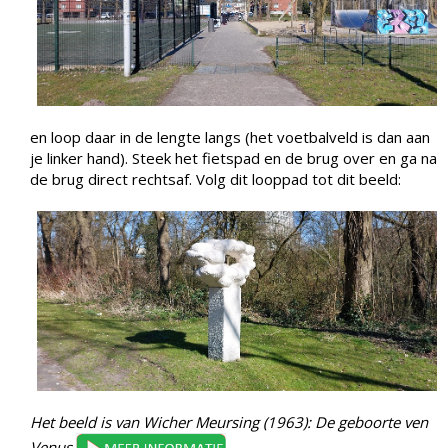
en loop daar in de lengte langs (het voetbalveld is dan aan
je linker hand). Steek het fietspad en de brug over en ga na
de brug direct rechtsaf. Volg dit looppad tot dit beeld:
Het beeld is van Wicher Meursing (1963): De geboorte ven
Venus
.